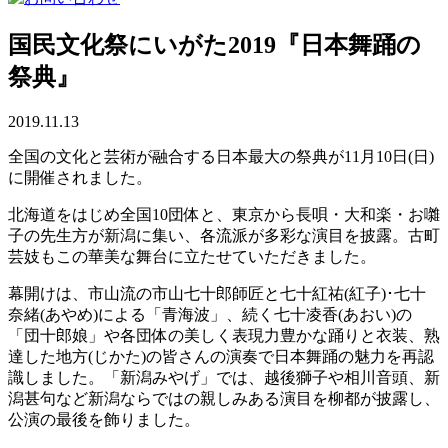
国民文化祭にいがた2019『日本舞踊の
祭典』
2019.11.13
全国の文化と芸術が融合する日本最大の祭典が11月10日(日)
に開催されました。
北海道をはじめ全国10団体と、東京から長唄・大和楽・お囃
子の先生方が新潟に集い、各流派が多彩な演目を披露。古町
芸妓もこの華美な舞台に立たせていただきました。
幕開けは、市山流の市山七十郎師匠と七十紅祐(紅子)･七十
奈緒(あやめ)による「青海波」、続く七十凌香(あおい)の
「団十郎娘」や各団体の美しく表現力豊かな踊りと衣装、熟
達した地方(じかた)の皆さんの演奏で日本舞踊の魅力を再認
識しました。「新潟みやげ」では、越後獅子や相川音頭、新
潟甚句など新潟ならではの親しみある演目を柳都が披露し、
公演の最後を飾りました。