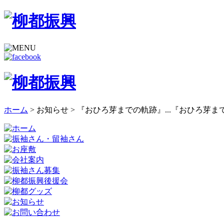
ホーム
> お知らせ >
『おひろ芽までの軌跡』...
『おひろ芽ま