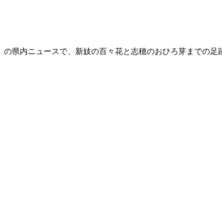
潟一番」の県内ニュースで、新妓の百々花と志穂のおひろ芽までの