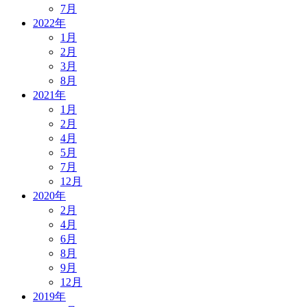
7月
2022年
1月
2月
3月
8月
2021年
1月
2月
4月
5月
7月
12月
2020年
2月
4月
6月
8月
9月
12月
2019年