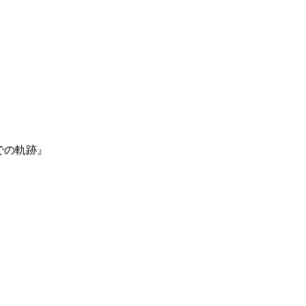
での軌跡』